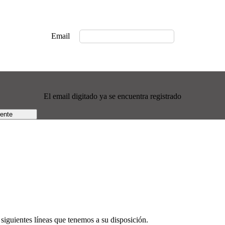
Email
El email digitado ya se encuentra registrado
rente
siguientes líneas que tenemos a su disposición.