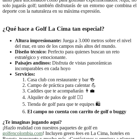
solo jugarás golf; también disfrutarás de un entorno que combina el
deporte con la naturaleza en su máxima expresión.
¿Qué hace a Golf La Cima tan especial?
Altura impresionante:
Juega a 3.000 metros sobre el nivel
del mar, en uno de los campos más altos del mundo.
Diseño técnico:
Perfecto para quienes buscan un reto
estratégico y emocionante.
Paisajes andinos:
Disfruta de vistas panorámicas
incomparables en cada hoyo
Servicios:
Casa club con restaurante y bar 🍻
Campo de práctica para calentar 💪
Caddies que te acompañarán 👨‍💼
Alquiler de palos de golf 🏌️‍♀️
Tienda de golf para que te equipes 🛍️
El campo no cuenta con carrito de golf o buggy
¿Te imaginas jugando aquí?
¡Hazlo realidad con nuestros paquetes de golf en
golfencolombia.com
! Incluyen green fees en La Cima, hoteles en
Bogota, transporte y mucho más. ¡Contáctanos y empieza a planear