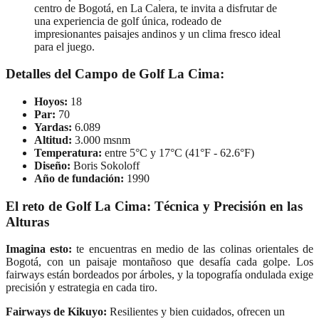
centro de Bogotá, en La Calera, te invita a disfrutar de
una experiencia de golf única, rodeado de
impresionantes paisajes andinos y un clima fresco ideal
para el juego.
Detalles del Campo de Golf La Cima:
Hoyos:
18
Par:
70
Yardas:
6.089
Altitud:
3.000 msnm
Temperatura:
entre 5°C y 17°C (41°F - 62.6°F)
Diseño:
Boris Sokoloff
Año de fundación:
1990
El reto de Golf La Cima: Técnica y Precisión en las
Alturas
Imagina esto:
te encuentras en medio de las colinas orientales de
Bogotá, con un paisaje montañoso que desafía cada golpe. Los
fairways están bordeados por árboles, y la topografía ondulada exige
precisión y estrategia en cada tiro.
Fairways de Kikuyo:
Resilientes y bien cuidados, ofrecen un