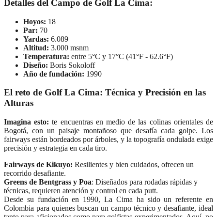
Detalles del Campo de Golf La Cima:
Hoyos:
18
Par:
70
Yardas:
6.089
Altitud:
3.000 msnm
Temperatura:
entre 5°C y 17°C (41°F - 62.6°F)
Diseño:
Boris Sokoloff
Año de fundación:
1990
El reto de Golf La Cima: Técnica y Precisión en las
Alturas
Imagina esto:
te encuentras en medio de las colinas orientales de
Bogotá, con un paisaje montañoso que desafía cada golpe. Los
fairways están bordeados por árboles, y la topografía ondulada exige
precisión y estrategia en cada tiro.
Fairways de Kikuyo:
Resilientes y bien cuidados, ofrecen un
recorrido desafiante.
Greens de Bentgrass y Poa
: Diseñados para rodadas rápidas y
técnicas, requieren atención y control en cada putt.
Desde su fundación en 1990, La Cima ha sido un referente en
Colombia para quienes buscan un campo técnico y desafiante, ideal
tanto para aficionados como para golfistas experimentados. Aquí, no