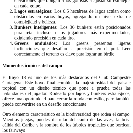
elevaciones que obligan a los golfistas a ajustar su estrategia
en cada golpe.
Lagos estratégicos:
Los 6.5 hectáreas de lagos actúan como
obstáculos en varios hoyos, agregando un nivel extra de
complejidad y belleza.
Bunkers inteligentes:
Los 36 bunkers están posicionados
para retar incluso a los jugadores más experimentados,
exigiendo precisión en cada tiro.
Greens ondulados:
Los greens presentan ligeras
inclinaciones que desafían la precisión en el putt. Leer
correctamente el terreno es clave para lograr un birdie
Momentos icónicos del campo
El
hoyo 18
es uno de los más destacados del Club Campestre
Cartagena. Este hoyo final combina la majestuosidad del paisaje
tropical con un diseño técnico que pone a prueba todas las
habilidades del jugador. Rodeado por lagos y bunkers estratégicos,
ofrece una oportunidad para cerrar la ronda con estilo, pero también
puede convertirse en un desafío emocionante.
Otro elemento característico es la biodiversidad que rodea el campo.
Mientras juegas, puedes disfrutar del canto de las aves, la brisa
cálida del Caribe y la sombra de los árboles tropicales que bordean
los fairways