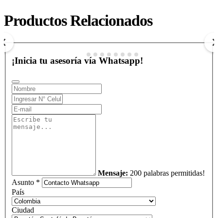
CARTAGENA
Productos Relacionados
$ 0
COP
Ver más
¡Inicia tu asesoría vía Whatsapp!
Mensaje:
200 palabras permitidas!
Asunto *
País
Ciudad