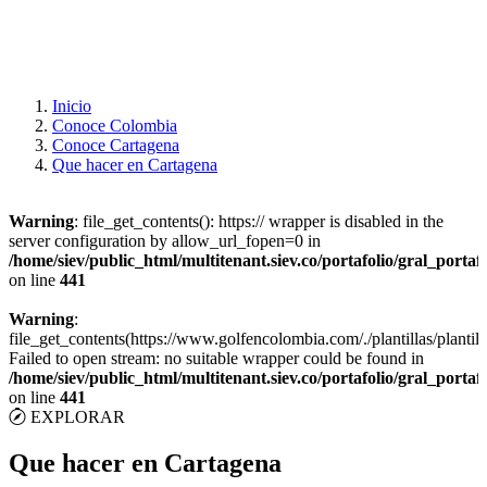
Inicio
Conoce Colombia
Conoce Cartagena
Que hacer en Cartagena
Warning
: file_get_contents(): https:// wrapper is disabled in the
server configuration by allow_url_fopen=0 in
/home/siev/public_html/multitenant.siev.co/portafolio/gral_portaf
on line
441
Warning
:
file_get_contents(https://www.golfencolombia.com/./plantillas/plantill
Failed to open stream: no suitable wrapper could be found in
/home/siev/public_html/multitenant.siev.co/portafolio/gral_portaf
on line
441
EXPLORAR
Que hacer en Cartagena