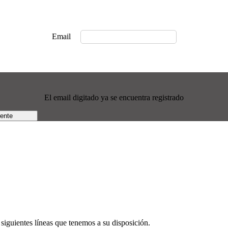
Email
El email digitado ya se encuentra registrado
rente
siguientes líneas que tenemos a su disposición.