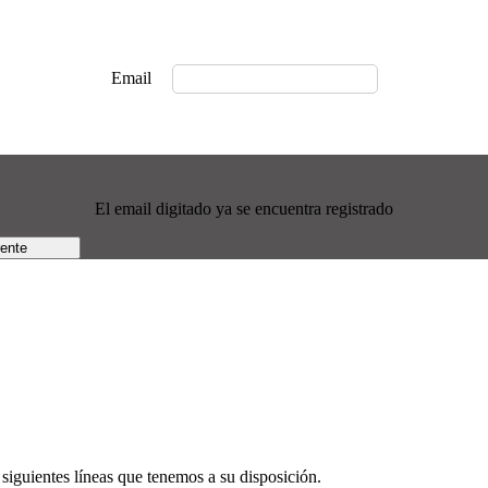
Email
El email digitado ya se encuentra registrado
rente
siguientes líneas que tenemos a su disposición.