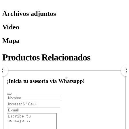
Archivos adjuntos
Video
Mapa
CLIMA EN CARTAGENA DE INDIAS
Productos Relacionados
$ 0
COP
Ver más
¡Inicia tu asesoría vía Whatsapp!