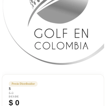
Precio Distribuidor
$
$ 0
DESDE
$
0