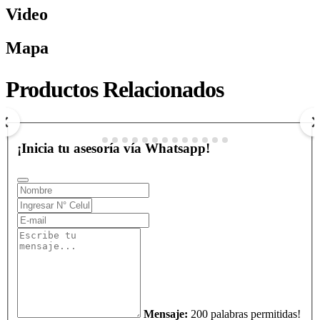
Video
Mapa
CABALGATA POR LA PLAYA CARTAGENA
Productos Relacionados
$ 0
COP
Ver más
¡Inicia tu asesoría vía Whatsapp!
Mensaje:
200 palabras permitidas!