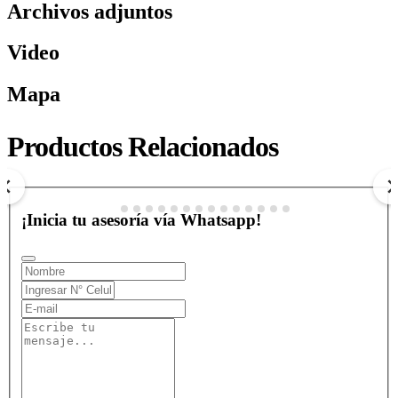
Archivos adjuntos
Video
Mapa
VUELO EN HELICÓPTERO ISLAS CARTAGENA
Productos Relacionados
$ 0
COP
Ver más
¡Inicia tu asesoría vía Whatsapp!