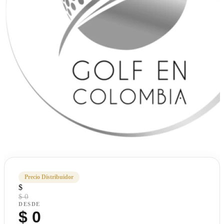
Precio Distribuidor
$
$ 0
DESDE
$
0