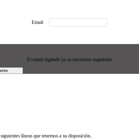
Email
El email digitado ya se encuentra registrado
rente
siguientes líneas que tenemos a su disposición.